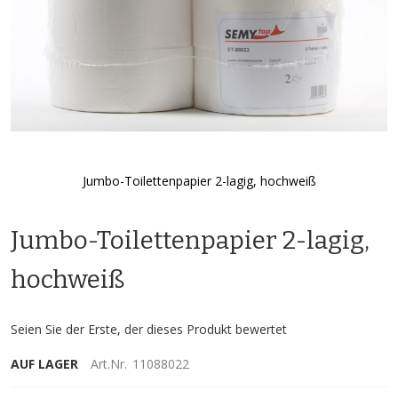
Jumbo-Toilettenpapier 2-lagig, hochweiß
Zum
Anfang
Jumbo-Toilettenpapier 2-lagig,
der
Bildgalerie
springen
hochweiß
Seien Sie der Erste, der dieses Produkt bewertet
AUF LAGER
Art.Nr.
11088022