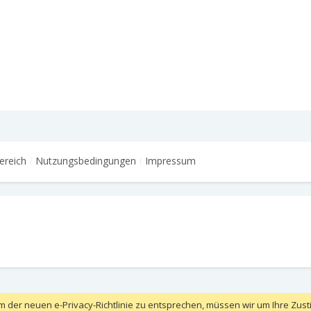
ereich
Nutzungsbedingungen
Impressum
m der neuen e-Privacy-Richtlinie zu entsprechen, müssen wir um Ihre Zust