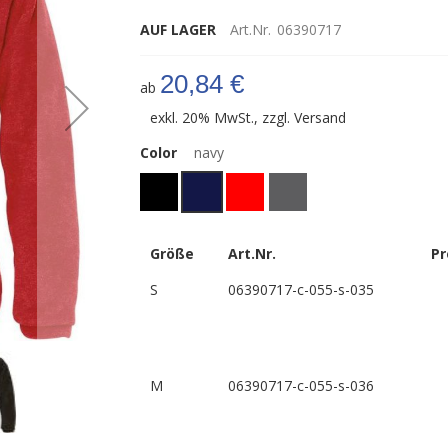
AUF LAGER
Art.Nr.
06390717
20,84 €
ab
exkl. 20% MwSt., zzgl.
Versand
Color
navy
Größe
Art.Nr.
Pr
S
06390717-c-055-s-035
M
06390717-c-055-s-036