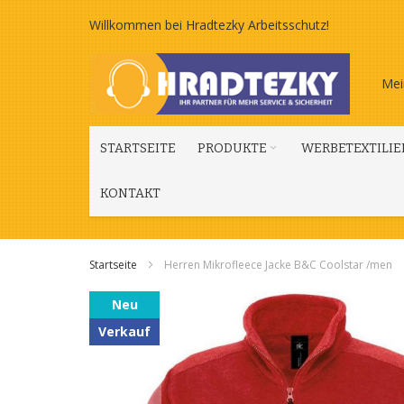
Zum
Willkommen bei Hradtezky Arbeitsschutz!
Inhalt
Mei
springen
STARTSEITE
PRODUKTE
WERBETEXTILIE
KONTAKT
Startseite
Herren Mikrofleece Jacke B&C Coolstar /men
Zum
Neu
Ende
Verkauf
der
Bildgalerie
springen