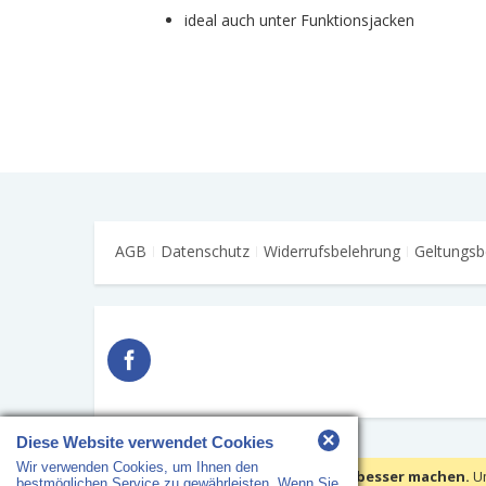
ideal auch unter Funktionsjacken
AGB
Datenschutz
Widerrufsbelehrung
Geltungsb
×
Diese Website verwendet Cookies
Wir verwenden Cookies, um Ihnen den
Copyright © 2018 HS Arbeitsschutz · Alle Rechte vorbehalten
Wir verwenden Cookies, um Ihre Erfahrungen besser machen.
U
bestmöglichen Service zu gewährleisten. Wenn Sie