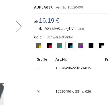
AUF LAGER
Art.Nr.
15520490
16,19 €
ab
exkl. 20% MwSt., zzgl.
Versand
Color
schwarz/atlantic
Größe
Art.Nr.
Pr
S
15520490-c-581-s-035
Herren Laufhose James & Nicholson
M
15520490-c-581-s-036