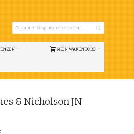
RENZEN
MEIN WARENKORB
es & Nicholson JN
t