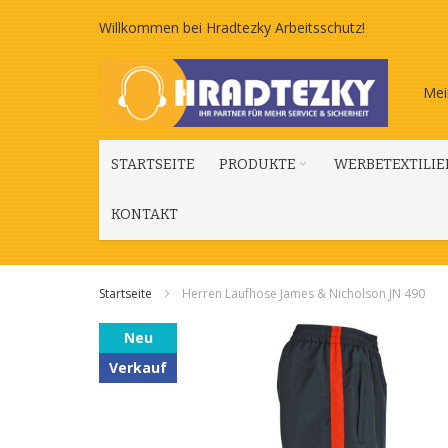
Zum
Willkommen bei Hradtezky Arbeitsschutz!
Inhalt
Mei
springen
STARTSEITE
PRODUKTE
WERBETEXTILIE
KONTAKT
Startseite
Herren Laufhose James & Nicholson JN 490
Zum
Neu
Ende
Verkauf
der
Bildgalerie
springen