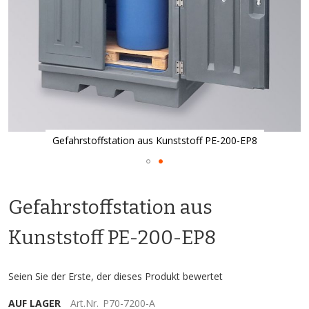
Gefahrstoffstation aus Kunststoff PE-200-EP8
Zum
Anfang
Gefahrstoffstation aus
der
Bildgalerie
springen
Kunststoff PE-200-EP8
Seien Sie der Erste, der dieses Produkt bewertet
AUF LAGER
Art.Nr.
P70-7200-A