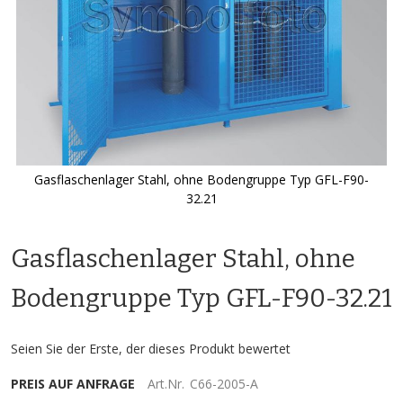
Gasflaschenlager Stahl, ohne Bodengruppe Typ GFL-F90-
32.21
Zum
Anfang
Gasflaschenlager Stahl, ohne
der
Bildgalerie
springen
Bodengruppe Typ GFL-F90-32.21
Seien Sie der Erste, der dieses Produkt bewertet
PREIS AUF ANFRAGE
Art.Nr.
C66-2005-A