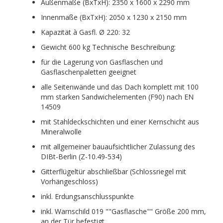
Außenmaße (BxTxH): 2350 x 1600 x 2290 mm
Innenmaße (BxTxH): 2050 x 1230 x 2150 mm
Kapazität à Gasfl. Ø 220: 32
Gewicht 600 kg Technische Beschreibung:
für die Lagerung von Gasflaschen und
Gasflaschenpaletten geeignet
alle Seitenwände und das Dach komplett mit 100
mm starken Sandwichelementen (F90) nach EN
14509
mit Stahldeckschichten und einer Kernschicht aus
Mineralwolle
mit allgemeiner bauaufsichtlicher Zulassung des
DIBt-Berlin (Z-10.49-534)
Gitterflügeltür abschließbar (Schlossriegel mit
Vorhängeschloss)
inkl. Erdungsanschlusspunkte
inkl. Warnschild 019 ""Gasflasche"" Größe 200 mm,
an der Tür befestigt