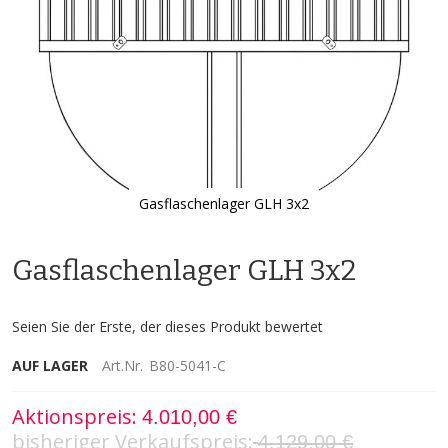
Gasflaschenlager GLH 3x2
Zum
Anfang
Gasflaschenlager GLH 3x2
der
Bildgalerie
springen
Seien Sie der Erste, der dieses Produkt bewertet
AUF LAGER
Art.Nr.
B80-5041-C
Aktionspreis
4.010,00 €
bisheriger Verkaufspreis
4.129,00 €