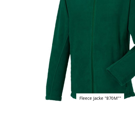
Fleece Jacke "870M""
Zum
Anfang
der
Bildgalerie
springen