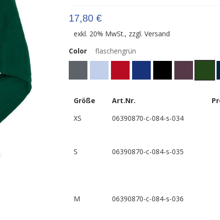
17,80 €
exkl. 20% MwSt., zzgl.
Versand
Color
flaschengrün
Größe
Art.Nr.
Pr
XS
06390870-c-084-s-034
S
06390870-c-084-s-035
M
06390870-c-084-s-036