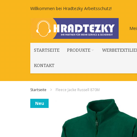
Zum
Willkommen bei Hradtezky Arbeitsschutz!
Inhalt
Mei
springen
STARTSEITE
PRODUKTE
WERBETEXTILIE
KONTAKT
Startseite
Fleece Jacke Russell 870M
Zum
Neu
Ende
der
Bildgalerie
springen