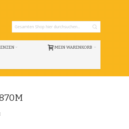
RENZEN
MEIN WARENKORB
l 870M
t