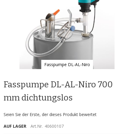
Fasspumpe DL-AL-Niro
Zum
Anfang
Fasspumpe DL-AL-Niro 700
der
Bildgalerie
springen
mm dichtungslos
Seien Sie der Erste, der dieses Produkt bewertet
AUF LAGER
Art.Nr.
40600107