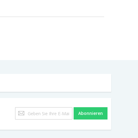
Melden
Abonnieren
Sie
sich
für
unseren