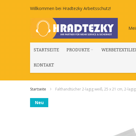
Zum
Willkommen bei Hradtezky Arbeitsschutz!
Inhalt
Mei
springen
STARTSEITE
PRODUKTE
WERBETEXTILIE
KONTAKT
Startseite
Falthandtücher 2-lagig weiß, 25 x 21 cm, 2-lagig
Zum
Neu
Ende
der
Bildgalerie
springen