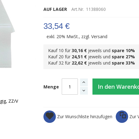
AUF LAGER
Art.Nr.
11388060
33,54 €
exkl. 20% MwSt., zzgl.
Versand
Kauf 10 für
30,16 €
jeweils und
spare
10
%
Kauf 20 für
24,51 €
jeweils und
spare
27
%
Kauf 32 für
22,62 €
jeweils und
spare
33
%
In den Warenk
Menge
gig, ZZ/V
Zur Wunschliste hinzufügen
Zur 