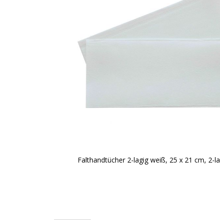
Falthandtücher 2-lagig weiß, 25 x 21 cm, 2-la
Zum
Anfang
der
Bildgalerie
springen