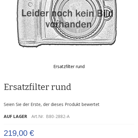
Ersatzfilter rund
Zum
Anfang
Ersatzfilter rund
der
Bildgalerie
springen
Seien Sie der Erste, der dieses Produkt bewertet
AUF LAGER
Art.Nr.
B80-2882-A
219,00 €