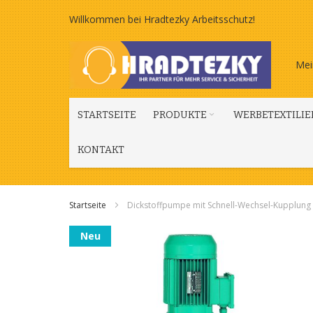
Zum
Willkommen bei Hradtezky Arbeitsschutz!
Inhalt
Mei
springen
STARTSEITE
PRODUKTE
WERBETEXTILIE
KONTAKT
Startseite
Dickstoffpumpe mit Schnell-Wechsel-Kupplung 
Zum
Neu
Ende
der
Bildgalerie
springen