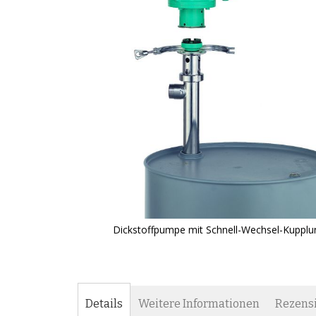
Dickstoffpumpe mit Schnell-Wechsel-Kupplu
Zum
Anfang
der
Bildgalerie
springen
Details
Weitere Informationen
Rezens