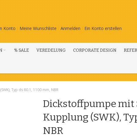
n Konto
Meine Wunschliste
Anmelden
Ein Konto erstellen
N
% SALE
VEREDELUNG
CORPORATE DESIGN
REFE
(SWK), Typ ds 80.1, 1100 mm, NBR
Dickstoffpumpe mit
Kupplung (SWK), Typ
NBR