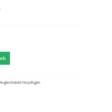
t
orb
Vergleichsliste hinzufügen