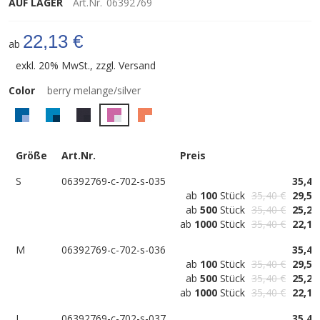
AUF LAGER
Art.Nr.
06392769
22,13 €
ab
exkl. 20% MwSt., zzgl.
Versand
Color
berry melange/silver
Größe
Art.Nr.
Preis
S
06392769-c-702-s-035
35,40
ab
100
Stück
35,40 €
29,50
ab
500
Stück
35,40 €
25,29
ab
1000
Stück
35,40 €
22,13
M
06392769-c-702-s-036
35,40
ab
100
Stück
35,40 €
29,50
ab
500
Stück
35,40 €
25,29
ab
1000
Stück
35,40 €
22,13
L
06392769-c-702-s-037
35,40