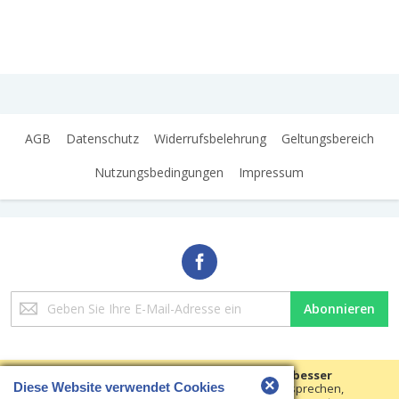
AGB
Datenschutz
Widerrufsbelehrung
Geltungsbereich
Nutzungsbedingungen
Impressum
Melden
Abonnieren
Sie
sich
für
unseren
Wir verwenden Cookies, um Ihre Erfahrungen besser
×
Newsletter
Diese Website verwendet Cookies
machen.
Um der neuen e-Privacy-Richtlinie zu entsprechen,