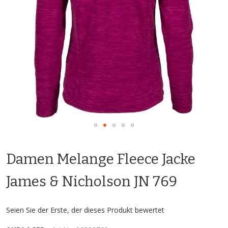
Zum
Anfang
Damen Melange Fleece Jacke
der
Bildgalerie
springen
James & Nicholson JN 769
Seien Sie der Erste, der dieses Produkt bewertet