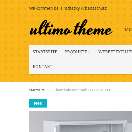
Zum
Willkommen bei Hradtezky Arbeitsschutz!
Inhalt
springen
Mei
STARTSEITE
PRODUKTE
WERBETEXTILIE
KONTAKT
Startseite
Chemikalienschrank CHS 950-1000
Zum
Neu
Ende
der
Bildgalerie
springen