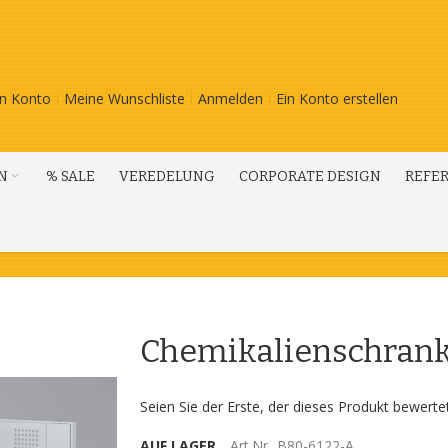
n Konto
Meine Wunschliste
Anmelden
Ein Konto erstellen
N
% SALE
VEREDELUNG
CORPORATE DESIGN
REFE
Chemikalienschran
Seien Sie der Erste, der dieses Produkt bewerte
AUF LAGER
Art.Nr.
B80-6122-A