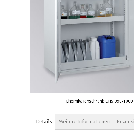
Chemikalienschrank CHS 950-1000
Zum
Anfang
der
Details
Weitere Informationen
Rezens
Bildgalerie
springen