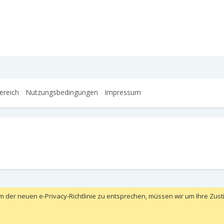
ereich
Nutzungsbedingungen
Impressum
m der neuen e-Privacy-Richtlinie zu entsprechen, müssen wir um Ihre Zust