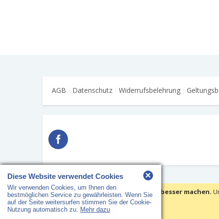
AGB
Datenschutz
Widerrufsbelehrung
Geltungsb
×
Diese Website verwendet Cookies
Wir verwenden Cookies, um Ihnen den
Copyright © 2018 HS Arbeitsschutz · Alle Rechte vorbehalten
Wir verwenden Cookies, um Ihre Erfahrungen besser machen.
U
bestmöglichen Service zu gewährleisten. Wenn Sie
auf der Seite weitersurfen stimmen Sie der Cookie-
Cookies setzen
Nutzung automatisch zu.
Mehr dazu