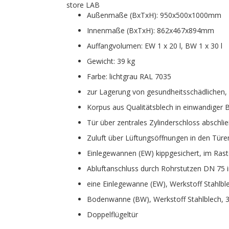
store LAB
Außenmaße (BxTxH): 950x500x1000mm
Innenmaße (BxTxH): 862x467x894mm
Auffangvolumen: EW 1 x 20 l, BW 1 x 30 l
Gewicht: 39 kg
Farbe: lichtgrau RAL 7035
zur Lagerung von gesundheitsschädlichen, w
Korpus aus Qualitätsblech in einwandiger
Tür über zentrales Zylinderschloss abschli
Zuluft über Lüftungsöffnungen in den Türe
Einlegewannen (EW) kippgesichert, im Ras
Abluftanschluss durch Rohrstutzen DN 75 
eine Einlegewanne (EW), Werkstoff Stahlble
Bodenwanne (BW), Werkstoff Stahlblech, 3
Doppelflügeltür