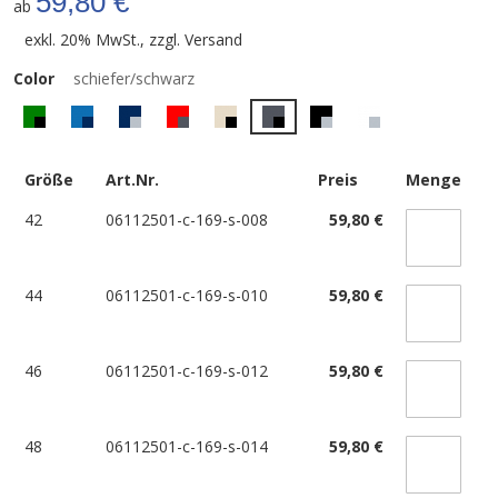
59,80 €
ab
exkl. 20% MwSt., zzgl.
Versand
Color
schiefer/schwarz
Größe
Art.Nr.
Preis
Menge
42
06112501-c-169-s-008
59,80 €
44
06112501-c-169-s-010
59,80 €
46
06112501-c-169-s-012
59,80 €
48
06112501-c-169-s-014
59,80 €