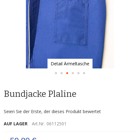
Detail Ärmeltasche
Zum
Anfang
Bundjacke Plaline
der
Bildgalerie
springen
Seien Sie der Erste, der dieses Produkt bewertet
AUF LAGER
Art.Nr.
06112501