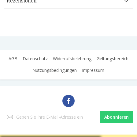
Rezensionen
AGB
Datenschutz
Widerrufsbelehrung
Geltungsbereich
Nutzungsbedingungen
Impressum
Melden
Abonnieren
Sie
sich
für