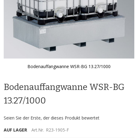
Bodenauffangwanne WSR-BG 13.27/1000
Zum
Anfang
Bodenauffangwanne WSR-BG
der
Bildgalerie
springen
13.27/1000
Seien Sie der Erste, der dieses Produkt bewertet
AUF LAGER
Art.Nr.
R23-1905-F