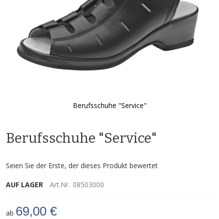
Berufsschuhe "Service"
Zum
Anfang
Berufsschuhe "Service"
der
Bildgalerie
springen
Seien Sie der Erste, der dieses Produkt bewertet
AUF LAGER
Art.Nr.
08503000
69,00 €
ab