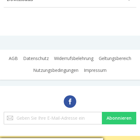
AGB
Datenschutz
Widerrufsbelehrung
Geltungsbereich
Nutzungsbedingungen
Impressum
Melden
Abonnieren
Sie
sich
für
unseren