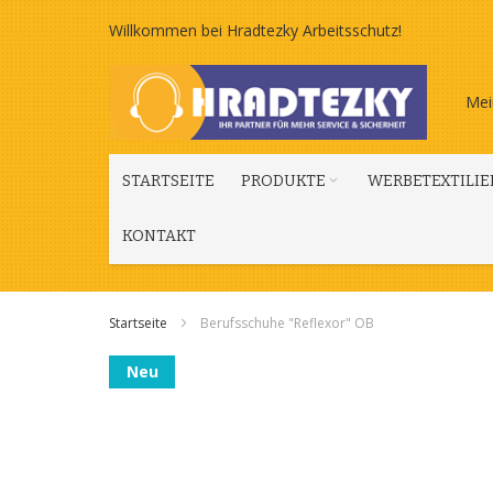
Zum
Willkommen bei Hradtezky Arbeitsschutz!
Inhalt
Mei
springen
STARTSEITE
PRODUKTE
WERBETEXTILIE
KONTAKT
Startseite
Berufsschuhe "Reflexor" OB
Zum
Neu
Ende
der
Bildgalerie
springen