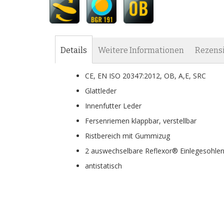
Anfang
der
Bildgalerie
springen
Details
Weitere Informationen
Rezens
CE, EN ISO 20347:2012, OB, A,E, SRC
Glattleder
Innenfutter Leder
Fersenriemen klappbar, verstellbar
Ristbereich mit Gummizug
2 auswechselbare Reflexor® Einlegesohlen 
antistatisch