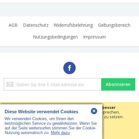
AGB
Datenschutz
Widerrufsbelehrung
Geltungsbereich
Nutzungsbedingungen
Impressum
Melden
Abonnieren
Sie
sich
für
unseren
Wir verwenden Cookies, um Ihre Erfahrungen besser
×
Diese Website verwendet Cookies
Newsletter
machen.
Um der neuen e-Privacy-Richtlinie zu entsprechen,
müssen wir um Ihre Zustimmung bitten, die Cookies zu setzen.
an:
Wir verwenden Cookies, um Ihnen den
Copyright © 2018 HS Arbeitsschutz · Alle Rechte vorbehalten
Erfahren Sie mehr
.
bestmöglichen Service zu gewährleisten. Wenn Sie
auf der Seite weitersurfen stimmen Sie der Cookie-
Cookies setzen
Nutzung automatisch zu.
Mehr dazu