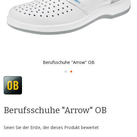
Berufsschuhe "Arrow" OB
Zum
Anfang
der
Bildgalerie
springen
Berufsschuhe "Arrow" OB
Seien Sie der Erste, der dieses Produkt bewertet