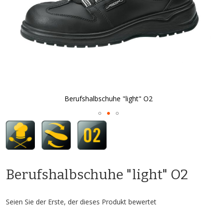
Berufshalbschuhe "light" O2
Zum
Anfang
der
Bildgalerie
springen
Berufshalbschuhe "light" O2
Seien Sie der Erste, der dieses Produkt bewertet