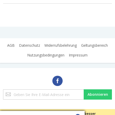
AGB
Datenschutz
Widerrufsbelehrung
Geltungsbereich
Nutzungsbedingungen
Impressum
Melden
Abonnieren
Sie
sich
für
unseren
Wir verwenden Cookies, um Ihre Erfahrungen besser