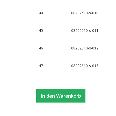
44
08202610-s-010
45
08202610-s-011
46
08202610-s-012
47
08202610-s-013
In den Warenkorb