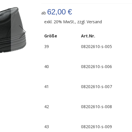
62,00 €
ab
exkl. 20% MwSt., zzgl.
Versand
Größe
Art.Nr.
39
08202610-s-005
40
08202610-s-006
41
08202610-s-007
Einlegesohle Wave 3551
42
08202610-s-008
43
08202610-s-009