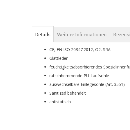
Details
Weitere Informationen
Rezens
CE, EN ISO 20347:2012, O2, SRA
Glattleder
feuchtigkeitsabsorbierendes Spezialinnenfut
rutschhemmende PU-Laufsohle
auswechselbare Einlegesohle (Art. 3551)
Sanitized behandelt
antistatisch