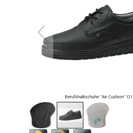
Berufshalbschuhe "Air Cushion" O1
Zum