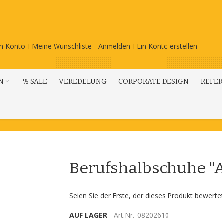
n Konto
Meine Wunschliste
Anmelden
Ein Konto erstellen
N
% SALE
VEREDELUNG
CORPORATE DESIGN
REFE
Berufshalbschuhe "A
Seien Sie der Erste, der dieses Produkt bewerte
AUF LAGER
Art.Nr.
08202610