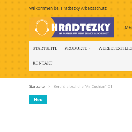
Zum
Willkommen bei Hradtezky Arbeitsschutz!
Inhalt
Mei
springen
STARTSEITE
PRODUKTE
WERBETEXTILIE
KONTAKT
Startseite
Berufshalbschuhe "Air Cushion" O1
Zum
Neu
Ende
der
Bildgalerie
springen