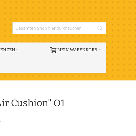
RENZEN
MEIN WARENKORB
ir Cushion" O1
t