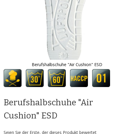
Berufshalbschuhe "Air Cushion" ESD
Zum
Anfang
der
Bildgalerie
springen
Berufshalbschuhe "Air
Cushion" ESD
Seien Sie der Erste, der dieses Produkt bewertet