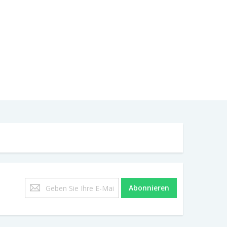
Melden
Abonnieren
Sie
sich
für
unseren