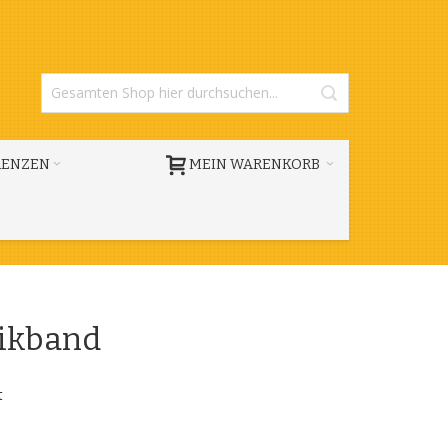
RENZEN
MEIN WARENKORB
tikband
t