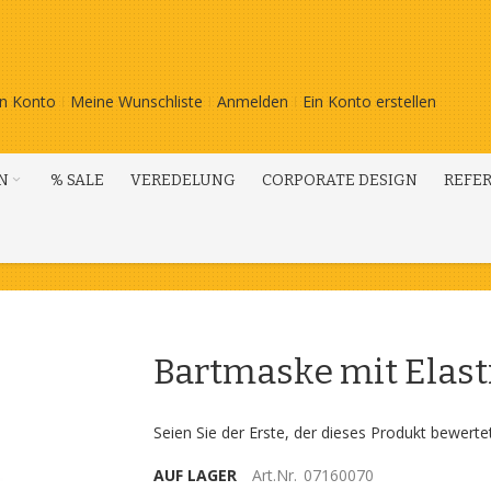
n Konto
Meine Wunschliste
Anmelden
Ein Konto erstellen
N
% SALE
VEREDELUNG
CORPORATE DESIGN
REFE
Bartmaske mit Elas
Seien Sie der Erste, der dieses Produkt bewerte
AUF LAGER
Art.Nr.
07160070