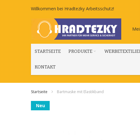
Zum
Willkommen bei Hradtezky Arbeitsschutz!
Inhalt
Mei
springen
STARTSEITE
PRODUKTE
WERBETEXTILIE
KONTAKT
Startseite
Bartmaske mit Elastikband
Zum
Neu
Ende
der
Bildgalerie
springen