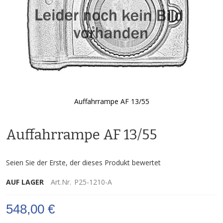
Auffahrrampe AF 13/55
Zum
Anfang
Auffahrrampe AF 13/55
der
Bildgalerie
springen
Seien Sie der Erste, der dieses Produkt bewertet
AUF LAGER
Art.Nr.
P25-1210-A
548,00 €