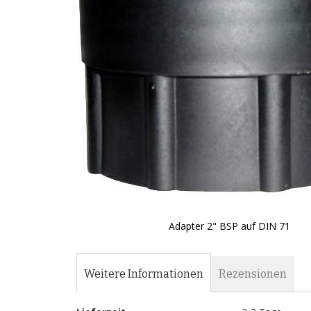
Adapter 2" BSP auf DIN 71
Zum
Anfang
der
Weitere Informationen
Rezensionen
Bildgalerie
springen
Weitere