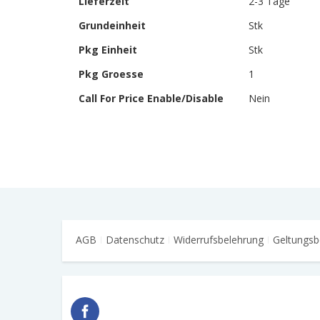
Lieferzeit
2-3 Tage
Informationen
Grundeinheit
Stk
Pkg Einheit
Stk
Pkg Groesse
1
Call For Price Enable/Disable
Nein
AGB
Datenschutz
Widerrufsbelehrung
Geltungsb