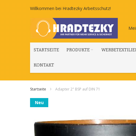
Zum
Willkommen bei Hradtezky Arbeitsschutz!
Inhalt
Mei
springen
STARTSEITE
PRODUKTE
WERBETEXTILIE
KONTAKT
Startseite
Adapter 2" BSP auf DIN 71
Zum
Neu
Ende
der
Bildgalerie
springen