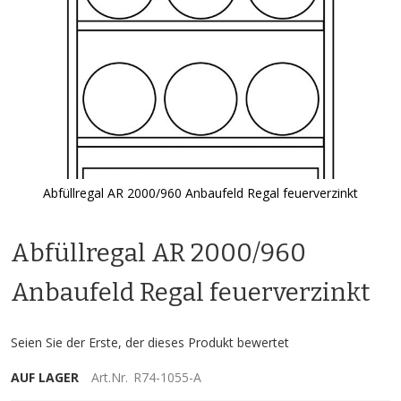
Abfüllregal AR 2000/960 Anbaufeld Regal feuerverzinkt
Zum
Anfang
Abfüllregal AR 2000/960
der
Bildgalerie
springen
Anbaufeld Regal feuerverzinkt
Seien Sie der Erste, der dieses Produkt bewertet
AUF LAGER
Art.Nr.
R74-1055-A