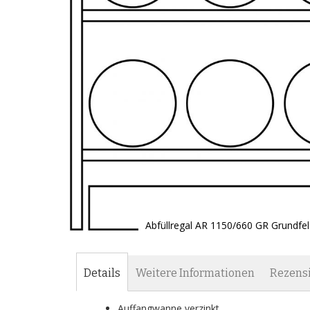
Abfüllregal AR 1150/660 GR Grundfel
Zum
Anfang
der
Details
Weitere Informationen
Rezens
Bildgalerie
springen
Auffangwanne verzinkt