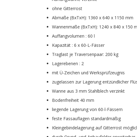
ohne Gitterrost
Abmaße (BxTxH): 1360 x 640 x 1150 mm
Wannenmaße (BxTxH): 1240 x 840 x 150
Auffangvolumen : 60 l
Kapazität : 6 x 60-L-Fässer
Traglast je Traversenpaar: 200 kg
Lagerebenen : 2
mit Ü-Zeichen und Werksprüfzeugnis
zugelassen zur Lagerung entzündlicher Flü
Wanne aus 3 mm Stahlblech verzinkt
Bodenfreiheit 40 mm
liegende Lagerung von 60-l-Fässern
feste Fassauflagen standardmäßig
Kleingebindelagerung auf Gitterrost möglic
durch Grund- und Anbaufelder erweiterbar