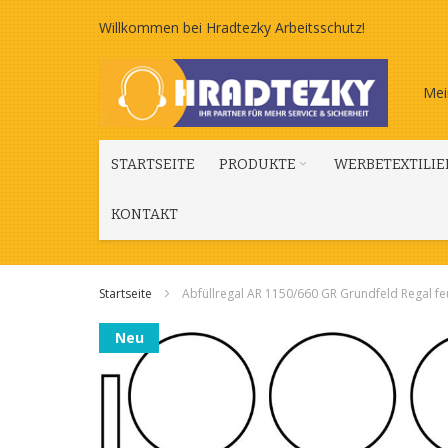
Zum
Willkommen bei Hradtezky Arbeitsschutz!
Inhalt
Mei
springen
STARTSEITE
PRODUKTE
WERBETEXTILIE
KONTAKT
Startseite
Abfüllregal AR 1150/660 GR Grundfeld Regal fe
Zum
Neu
Ende
der
Bildgalerie
springen