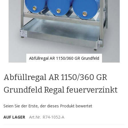
Abfüllregal AR 1150/360 GR Grundfeld
Zum
Anfang
Abfüllregal AR 1150/360 GR
der
Bildgalerie
springen
Grundfeld Regal feuerverzinkt
Seien Sie der Erste, der dieses Produkt bewertet
AUF LAGER
Art.Nr.
R74-1052-A